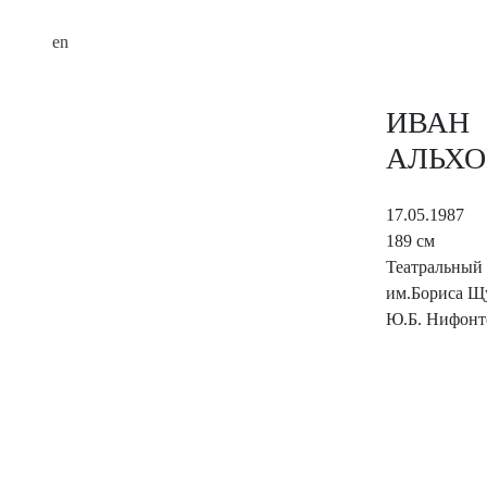
en
ИВАН
АЛЬХ
17.05.1987
189 см
Театральный
им.Бориса Щ
Ю.Б. Нифонто