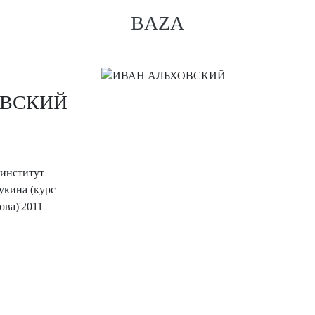
BAZA
ОВСКИЙ
 институт
укина (курс
ва)'2011